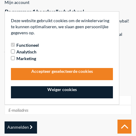
Mijn account
De nummer 1 beachvolleybal shop!
Deze website gebruikt cookies om de winkelervaring
Beachvolleybalwinkel is dé shop op het gebied van beachvolleybal!
te kunnen optimaliseren, we slaan geen persoonlijke
Op beachvolleybalwinkel.nl vind je beachvolleyballen,
gegevens op.
beachvolleynetten, beachsokken en vele andere beachvolleybal
accesoires.
Functioneel
Aangesloten bij
Analytisch
Marketing
Accepteer geselecteerde cookies
Inschrijven voor de nieuwsbrief
Weiger cookies
Aanmelden