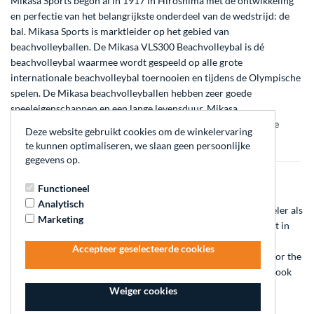
Mikasa Sports begon al in 1917 in Hiroshima met de ontwikkeling
en perfectie van het belangrijkste onderdeel van de wedstrijd: de
bal. Mikasa Sports is marktleider op het gebied van
beachvolleyballen. De
Mikasa VLS300 Beachvolleybal
is dé
beachvolleybal waarmee wordt gespeeld op alle grote
internationale beachvolleybal toernooien en tijdens de Olympische
spelen. De
Mikasa beachvolleyballen
hebben zeer goede
speeleigenschappen en een lange levensduur. Mikasa
beachvolleyballen kopen doe je bij Beachvolleybalwinkel!
Alle
Deze website gebruikt cookies om de winkelervaring
Mikasa beachvolleyballen
zijn uit voorraad leverbaar.
te kunnen optimaliseren, we slaan geen persoonlijke
gegevens op.
Molten Beachvolleyballen
Functioneel
Analytisch
Molten is een sportballenfabrikant pur sang en een wereldspeler als
Marketing
het gaat om volleyballen, beachvolleyballen en voetballen. Het in
1958 opgerichte Japanse merk Molten is zelfs de grootste
Accepteer geselecteerde cookies
sportballen leverancier ter wereld! De slogan van Molten is: for the
real game! Naast recreatieve beachvolleyballen heeft Molten ook
een FIVB goedgekeurde beachvolleybal, namelijk de
Molten
Weiger cookies
V5B5000 Beachvolleybal
!