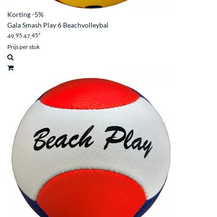
Korting
-5%
Gala Smash Play 6 Beachvolleybal
95
45
*
49,
47,
Prijs per stuk