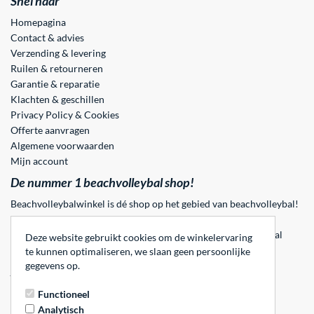
Snel naar
Homepagina
Contact & advies
Verzending & levering
Ruilen & retourneren
Garantie & reparatie
Klachten & geschillen
Privacy Policy & Cookies
Offerte aanvragen
Algemene voorwaarden
Mijn account
De nummer 1 beachvolleybal shop!
Beachvolleybalwinkel is dé shop op het gebied van beachvolleybal!
Op beachvolleybalwinkel.nl vind je beachvolleyballen,
beachvolleynetten, beachsokken en vele andere beachvolleybal
Deze website gebruikt cookies om de winkelervaring
accesoires.
te kunnen optimaliseren, we slaan geen persoonlijke
gegevens op.
Aangesloten bij
Functioneel
Analytisch