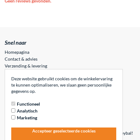
Geen reviews gevonden.
Snel naar
Homepagina
Contact & advies
Verzending & levering
Ruilen & retourneren
Deze website gebruikt cookies om de winkelervaring
Garantie & reparatie
te kunnen optimaliseren, we slaan geen persoonlijke
Klachten & geschillen
gegevens op.
Privacy Policy & Cookies
Offerte aanvragen
Functioneel
Algemene voorwaarden
Analytisch
Mijn account
Marketing
De nummer 1 beachvolleybal shop!
Accepteer geselecteerde cookies
Beachvolleybalwinkel is dé shop op het gebied van beachvolleybal!
Op beachvolleybalwinkel.nl vind je beachvolleyballen,