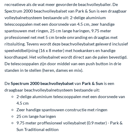
recreatieve als de wat meer gevorderde beachvolleyballer. De
Spectrum 2000 beachvolleybalset van Park & Sun is een draagbaar
volleybalnetsysteem bestaande uit: 2-delige aluminium
telescooppalen met een doorsnede van 4.5 cm, zeer handige
spantouwen met ringen, 25 cm lange haringen, 9.75 meter
professioneel net met 5 cm brede omranding en draagtas met
ritssluiting. Tevens wordt deze beachvolleybalset geleverd inclusief
speelveldbelijning (16 x 8 meter) met hoekankers en handige
koordhaspel. Het volleybalnet wordt direct aan de palen bevestigd.
De telescooppalen zijn door middel van een push button in drie
standen in te stellen (heren, dames en mix).
De
Spectrum 2000 beachvolleybalset
van
Park & Sun
is een
draagbaar beachvolleybalnetsysteem bestaande uit:
2-delige aluminium telescooppalen met een doorsnede van
4.5 cm
Zeer handige spantouwen constructie met ringen
25 cm lange haringen
9.75 meter proffesioneel volleybalnet (0.9 meter) - Park &
Sun Traditional edition