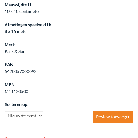
Maaswijdte
10 x 10 centimeter
Afmetingen speelveld
8 x 16 meter
Merk
Park & Sun
EAN
5420057000092
MPN
M11120500
Sorteren op:
Review toevoegen